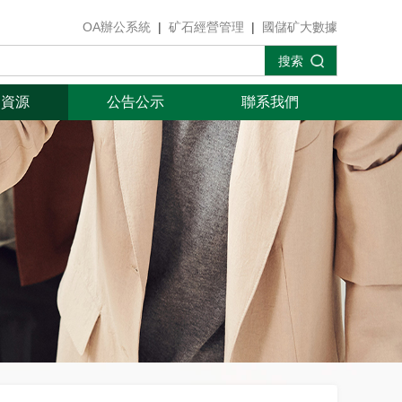
OA辦公系統
|
矿石經營管理
|
國儲矿大數據
搜索
力資源
公告公示
聯系我們