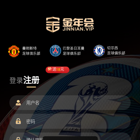
送
18
元
注册
登录